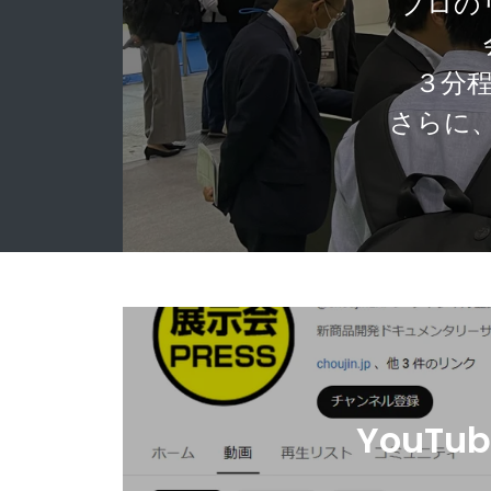
プロの
３分
さらに
YouT