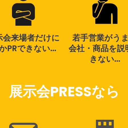
示会来場者だけに
若手営業がう
かPRできない...
会社・商品を説
きない...
展示会PRESSなら