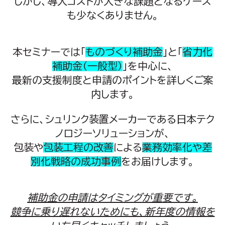
しかし、導入コストが大きな課題となるケース
も少なくありません。
本セミナーでは「
ものづくり補助金
」と「
省力化
補助金（一般型）
」を中心に、
最新の支援制度と申請のポイントを詳しくご案
内します。
さらに、シュリンク装置メーカーである日本テク
ノロジーソリューションが、
包装や
包装工程の改善
による
業務効率化や差
別化戦略の成功事例
をお届けします。
補助金の申請はタイミングが重要です。
競争に乗り遅れないためにも、新年度の情報を