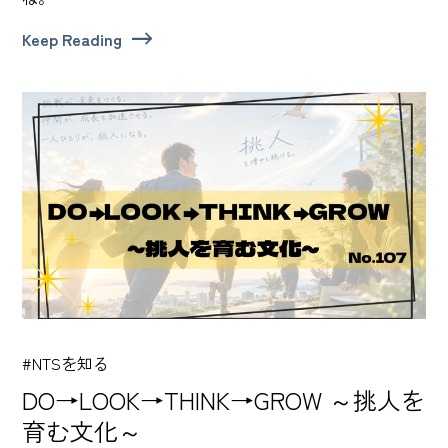
Keep Reading
#NTSを知る
DO→LOOK→THINK→GROW ～挑人を
育む文化～