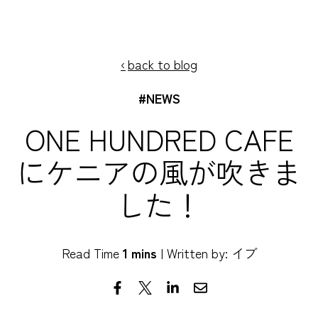
SKIP
TO
CONTENT
back to blog
#NEWS
ONE HUNDRED CAFE
にケニアの風が吹きま
した！
Read Time
1 mins
| Written by: イブ